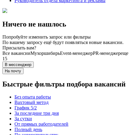
Руководитель отдела маркетинга и рекламы
Ничего не нашлось
Попробуйте изменить запрос или фильтры
По вашему запросу ещё будут появляться новые вакансии.
Присылать вам?
Все вакансии
Мухоршибирь
Event-менеджер
PR-менеджер
еще
15
В мессенджер
На почту
Быстрые фильтры подбора вакансий
Без опыта работы
Вахтовый метод
График 5/2
За последние три дня
За сутки
От прямых работодателей
Полный день
По совместительству