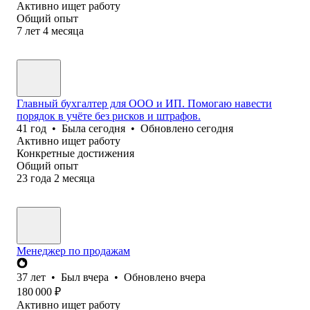
Активно ищет работу
Общий опыт
7
лет
4
месяца
Главный бухгалтер для ООО и ИП. Помогаю навести
порядок в учёте без рисков и штрафов.
41
год
•
Была
сегодня
•
Обновлено
сегодня
Активно ищет работу
Конкретные достижения
Общий опыт
23
года
2
месяца
Менеджер по продажам
37
лет
•
Был
вчера
•
Обновлено
вчера
180 000
₽
Активно ищет работу