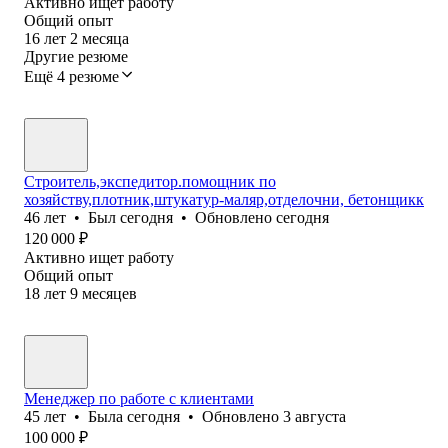
Активно ищет работу
Общий опыт
16
лет
2
месяца
Другие резюме
Ещё 4 резюме
Строитель,экспедитор.помощник по
хозяйству,плотник,штукатур-маляр,отделочни, бетонщикк
46
лет
•
Был
сегодня
•
Обновлено
сегодня
120 000
₽
Активно ищет работу
Общий опыт
18
лет
9
месяцев
Менеджер по работе с клиентами
45
лет
•
Была
сегодня
•
Обновлено
3 августа
100 000
₽