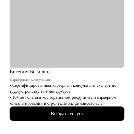
Евгения
Быковец
Карьерный консультант
• Сертифицированный карьерный консультант, эксперт по
трудоустройству топ-менеджеров.
• 10+ лет опыта в корпоративном рекрутинге и карьерном
консультировании в строительной, финансовой ,
производственной сферах — знаю, как думают HR и какие
Выбрать услугу
решения принимают первые лица компаний.
• Подтвержденная экспертиза — член Ассоциации
Карьерного Консультирования и Сопровождения (АККС),
являюсь внутренним карьерным консультантом в ПАО