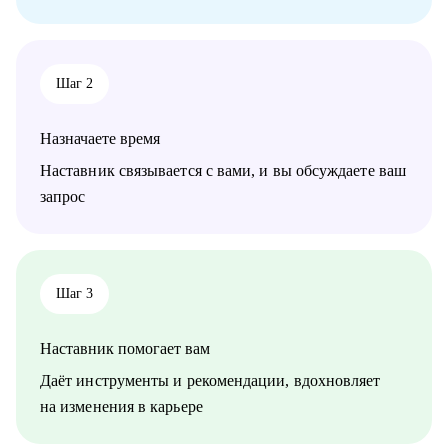
команду, как работать со смежными командами, заказчиками
и руководителями.
• Senior менеджерам, которые хотят вырасти до СРО:
построение стратегии роста, менторство по рабочим
Шаг 2
вопросам.
• Junior и middle project/product-менеджмента, которые хотят
расти.
Назначаете время
• Тем, кто хочет войти в IT и начать строить карьеру с нуля.
Наставник связывается с вами, и вы обсуждаете ваш
запрос
Шаг 3
Наставник помогает вам
Даёт инструменты и рекомендации, вдохновляет
на изменения в карьере