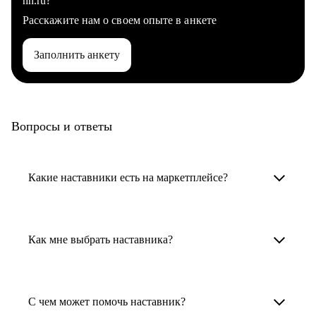
hh.ru?
Расскажите нам о своем опыте в анкете
Заполнить анкету
Вопросы и ответы
Какие наставники есть на маркетплейсе?
Карьерные наставники — это HR-
специалисты, карьерные консультанты,
Как мне выбрать наставника?
психологи, резюмерайтеры и менторы.
Умный поиск поможет в три клика выбрать
Менторы работают в ИТ, дизайне, других
наставника для достижения вашей цели.
С чем может помочь наставник?
узкоспециализированных сферах. Они