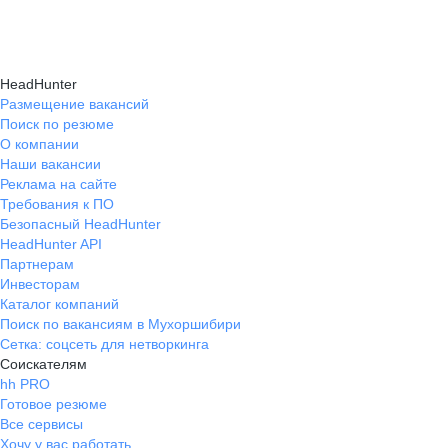
Консультация при смене профессии помогает
нужные работодателям.
текущем месте работы и о том, кому он будет
выявить подходящую сферу деятельности,
полезен, с какими запросами работает.
определить необходимые навыки, подготовить
Вы точно найдёте того, кто вам нужен!
HeadHunter
стратегию обучения и трудоустройства для
Размещение вакансий
Поиск по резюме
уверенного перехода.
О компании
Наши вакансии
Реклама на сайте
Требования к ПО
Безопасный HeadHunter
HeadHunter API
Партнерам
Инвесторам
Каталог компаний
Поиск по вакансиям в Мухоршибири
Сетка: соцсеть для нетворкинга
Соискателям
hh PRO
Готовое резюме
Все сервисы
Хочу у вас работать