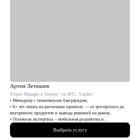
свой карьерный трек
Кому могу помочь:
• Специалистам в сфере маркетинга, IT, продаж
Артем
Летюшев
Project Manager в Twinby / ex-MTC, Yandex
• Менеджер с техническим бэкграундом;
• 6+ лет опыта на различных проектах — от аутсорсинга до
внутренних продуктов и вывода решений на рынок;
• Основная экспертиза – мобильная разработка и
микросервисы на python, (также пишу на нем для души), но
Выбрать услугу
работал и с проектами в финтехе, телекоме, медтехе,
развлекательных сервисах и госсекторе.