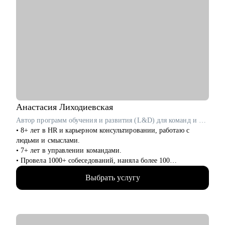
Анастасия
Лиходиевская
Автор программ обучения и развития (L&D) для команд и лидов в Garage Eight / ex-Cindicator, IT-Доминанта
• 8+ лет в HR и карьерном консультировании, работаю с
людьми и смыслами.
• 7+ лет в управлении командами.
• Провела 1000+ собеседований, наняла более 100
сотрудников.
Выбрать услугу
• Работала как в агентском подборе, так и в штате компании
(inhouse): в финансовых технологиях (финтех), IT и
стартапах.
• Создаю и провожу образовательные программы для
сотрудников и руководителей по гибким навыкам (soft skills):