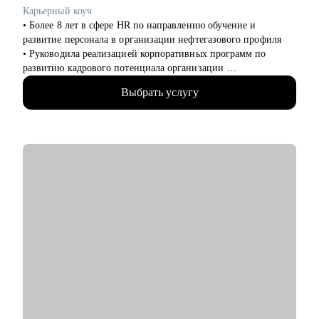
• Опытным руководителям, которые столкнулись с трудным
Карьерный коуч
проектом, кризисом или командным конфликтом и хотят
• Более 8 лет в сфере HR по направлению обучение и
получить независимый взгляд.
развитие персонала в организации нефтегазового профиля
• Руководила реализацией корпоративных программ по
развитию кадрового потенциала организации
• В карьерном коучинге с 2023, провела более 125 часов
Выбрать услугу
коучинговой и консалтинговой деятельности в теме развития
карьеры
• Эксперт СМИ по вопросам карьерного и профессионального
развития
• Заместитель председателя Ассоциации кадровой политики
ТПП ТО, руководитель комитета Ассоциации русскоязычных
коучей
• Автор подкаста "Выйти из колеи"
• Спикер и организатор мероприятий
• Высшее управленческое и экономическое образование
• Профессиональная переподготовка по направлению
карьерный коучинг и консультирование (430 часов)
С чем помогу:
• Составление и доработка резюме
• Подготовка сопроводительного письма