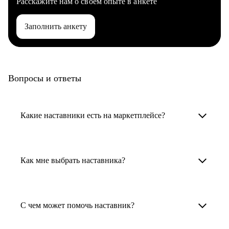
Расскажите нам о своем опыте в анкете
Заполнить анкету
Вопросы и ответы
Какие наставники есть на маркетплейсе?
Карьерные наставники — это HR-
специалисты, карьерные консультанты,
Как мне выбрать наставника?
психологи, резюмерайтеры и менторы.
Умный поиск поможет в три клика выбрать
Менторы работают в ИТ, дизайне, других
наставника для достижения вашей цели.
С чем может помочь наставник?
узкоспециализированных сферах. Они
помогут прокачать навыки, построить