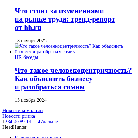
Что стоит за изменениями
на рынке труда: тренд-репорт
от hh.ru
18 ноября 2025
HR-беседы
Что такое человеко­центричность?
Как объяснить бизнесу
и разобраться самим
13 ноября 2024
Новости компаний
Новости рынка
1
2
3
4
5
6
7
8
9
10
11
...
47
дальше
HeadHunter
Размещение вакансий