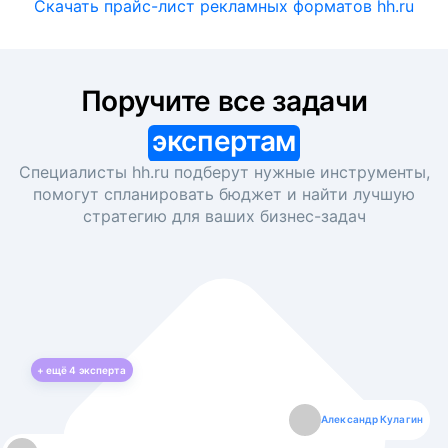
Скачать прайс-лист рекламных форматов hh.ru
Поручите все задачи
экспертам
Специалисты hh.ru подберут нужные инструменты,
помогут спланировать бюджет и найти лучшую
стратегию для ваших
бизнес-задач
+ ещё
4
эксперта
Екатерина Лазаренко
Александр Кулагин
Даниил Макаров
Борис Кашко
Юлия Изоитко