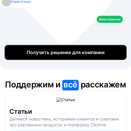
Борис Кашко
Юлия Изоитко
Александр Кулагин
Даниил Макаров
Екатерина Лазаренко
Юлия Изоитко
Получить решение для компании
Поддержим и
всё
расскажем
Статьи
Делимся новостями, историями клиентов и советами
про рекламные продукты и платформу Clickme