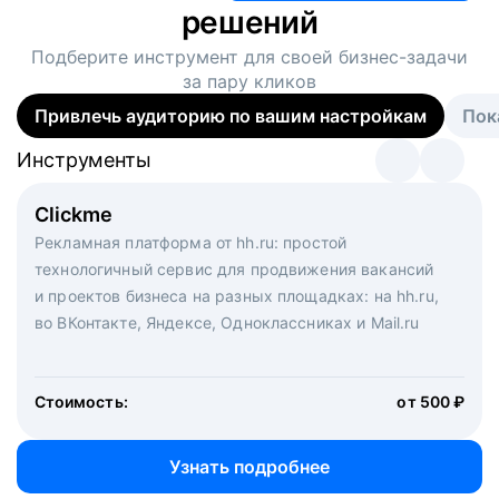
решений
Подберите инструмент для своей
бизнес-задачи
за пару кликов
Привлечь аудиторию по вашим настройкам
Пок
Инструменты
Инструменты
Инструменты
Виртуальный рекрутер
Clickme
Вакансия дня
Массовый подбор под ключ. Решите, сколько
Рекламная платформа от hh.ru: простой
Рекламный формат для вакансий на главной странице
кандидатов и когда вам нужно, и за дело возьмутся
технологичный сервис для продвижения вакансий
hh.ru. Увеличивает количество откликов
маркетологи, рекрутеры и проектные менеджеры
и проектов бизнеса на разных площадках: на hh.ru,
hh.ru с целым набором digital-инструментов
во ВКонтакте, Яндексе, Одноклассниках и Mail.ru
Стоимость:
от 200 000 ₽
Узнать подробнее
Стоимость:
от 500 ₽
Узнать подробнее
Узнать подробнее