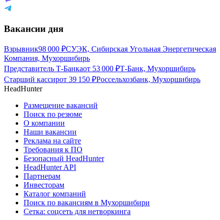
Вакансии дня
Взрывник
98 000
₽
СУЭК, Сибирская Угольная Энергетическая
Компания, Мухоршибирь
Представитель Т-Банка
от
53 000
₽
Т-Банк, Мухоршибирь
Старший кассир
от
39 150
₽
Россельхозбанк, Мухоршибирь
HeadHunter
Размещение вакансий
Поиск по резюме
О компании
Наши вакансии
Реклама на сайте
Требования к ПО
Безопасный HeadHunter
HeadHunter API
Партнерам
Инвесторам
Каталог компаний
Поиск по вакансиям в Мухоршибири
Сетка: соцсеть для нетворкинга